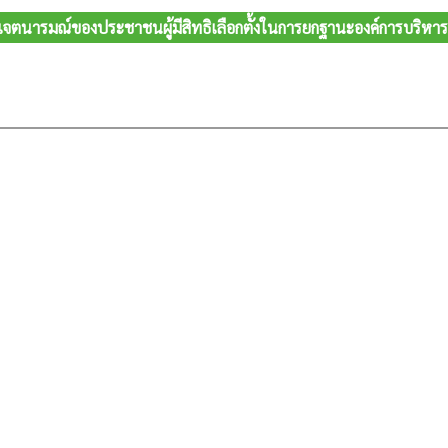
จตนารมณ์ของประชาชนผู้มีสิทธิเลือกตั้งในการยกฐานะองค์การบริห